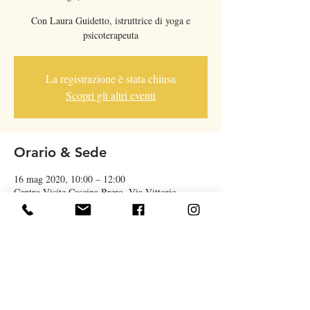
Con Laura Guidetto, istruttrice di yoga e
psicoterapeuta
La registrazione è stata chiusa
Scopri gli altri eventi
Orario & Sede
16 mag 2020, 10:00 – 12:00
Centro Visite Cascina Brero, Via Vittorio
Scodeggio, 10078 Venaria Reale TO, Italia
Condividi questo evento