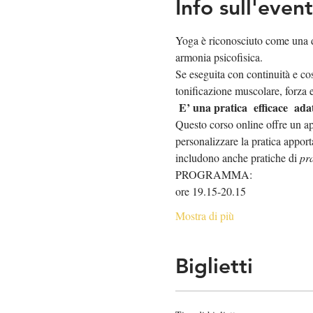
Info sull'even
Yoga è riconosciuto come una de
armonia psicofisica. 
Se eseguita con continuità e cos
tonificazione muscolare, forza ed
E’ una pratica  efficace  adat
Questo corso online offre un ap
personalizzare la pratica apporta
includono anche pratiche di 
pr
PROGRAMMA:
ore 19.15-20.15
Mostra di più
Biglietti