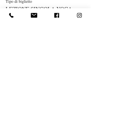
Tipo di biglietto
LEZIONE SINGOLA YOGA
APRILE
Prezzo
10,00 €
Vendita terminata
Tipo di biglietto
TESSERA NUOVI SOCI
Prezzo
10,00 €
Condividi questo evento