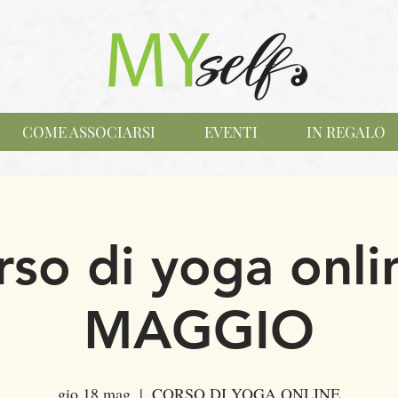
COME ASSOCIARSI
EVENTI
IN REGALO
so di yoga onli
MAGGIO
gio 18 mag
  |  
CORSO DI YOGA ONLINE