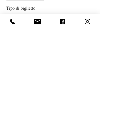
Tipo di biglietto
LEZIONE SINGOLA YOGA
APRILE
Prezzo
10,00 €
Vendita terminata
Tipo di biglietto
TESSERA NUOVI SOCI
Prezzo
10,00 €
Condividi questo evento