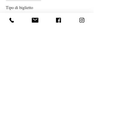
Tipo di biglietto
LEZIONE SINGOLA YOGA
MARZO
Prezzo
10,00 €
Vendita terminata
Tipo di biglietto
TESSERA NUOVI SOCI
Prezzo
10,00 €
Condividi questo evento