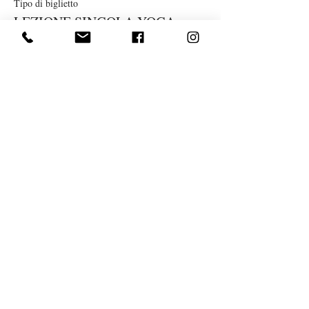
Tipo di biglietto
LEZIONE SINGOLA YOGA
MARZO
Prezzo
10,00 €
Vendita terminata
Tipo di biglietto
TESSERA NUOVI SOCI
Prezzo
10,00 €
Condividi questo evento