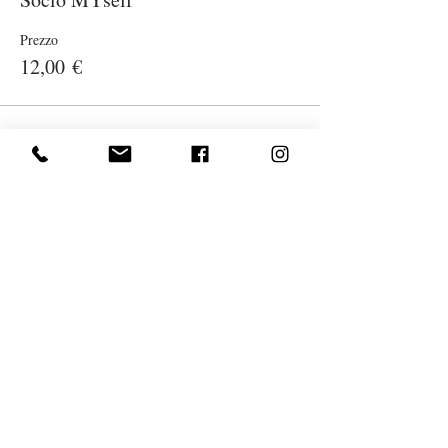
Prezzo
12,00 €
Vendita terminata
Tipo di biglietto
Biglietto + tesseramento
Prezzo
17,00 €
Vendita terminata
Tipo di biglietto
Buono prepagato
Prezzo