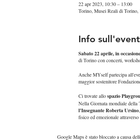
22 apr 2023, 10:30 – 13:00
Torino, Musei Reali di Torino, 
Info sull'even
Sabato 22 aprile, in occasion
di Torino con concerti, workshop
Anche MYself partecipa all'ev
maggior sostenitore Fondazion
spazio Playgro
Ci trovate allo
Nella Giornata mondiale della T
l’Insegnante Roberta Ursino
fisico ed emozionale attraverso 
La Terra,
la nostra radice, si
radicarci e energizzare il corpo 
Google Maps è stato bloccato a causa delle 
L’Acqua,
la nostra flessibilità