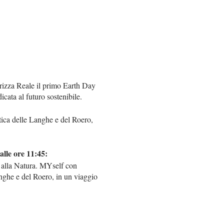
rizza Reale il primo Earth Day
icata al futuro sostenibile.
ica delle Langhe e del Roero,
alle ore 11:45:
o alla Natura. MYself con
anghe e del Roero, in un viaggio
 nostra storia personale:
 riesce ad adattarsi ad ogni