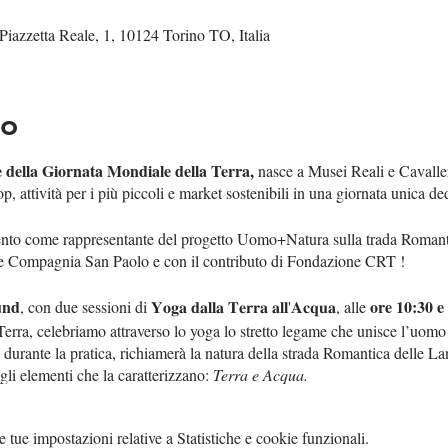
Piazzetta Reale, 1, 10124 Torino TO, Italia
to
e della Giornata Mondiale della Terra,
nasce a Musei Reali e Cavalle
, attività per i più piccoli e market sostenibili in una giornata unica ded
ento come rappresentante del progetto Uomo+Natura sulla trada Romant
e Compagnia San Paolo e con il contributo di Fondazione CRT !
und
ore 10:30 e 
, con due sessioni di 𝐘𝐨𝐠𝐚 𝐝𝐚𝐥𝐥𝐚 𝐓𝐞𝐫𝐫𝐚 𝐚𝐥𝐥'𝐀𝐜𝐪𝐮𝐚, alle
erra, celebriamo attraverso lo yoga lo stretto legame che unisce l’uom
, durante la pratica, richiamerà la natura della strada Romantica delle L
gli elementi che la caratterizzano:
Terra e Acqua.
mbolo del Primo Chakra
Muladhara
. Il luogo da dove veniamo, l’utero, la
per stimolare la sicurezza e la stabilità.
tue impostazioni relative a Statistiche e cookie funzionali.
, simbolo del Secondo Cakra
Svadhisthana
. La sua energia, come l’acqua,