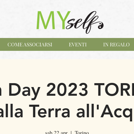
COME ASSOCIARSI
EVENTI
IN REGALO
h Day 2023 TOR
lla Terra all'Ac
sab 22 apr
  |  
Torino