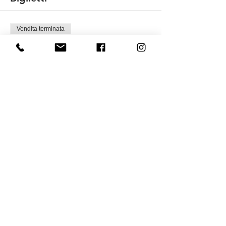
Vendita terminata
Tipo di biglietto
Soci MYself
Prezzo
10,00 €
Vendita terminata
Tipo di biglietto
biglietto MYself + tessera
Prezzo
20,00 €