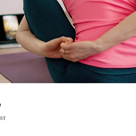
e
EST