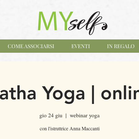
COME ASSOCIARSI
EVENTI
IN REGALO
atha Yoga | onli
gio 24 giu
  |  
webinar yoga
con l'istruttrice Anna Maccanti