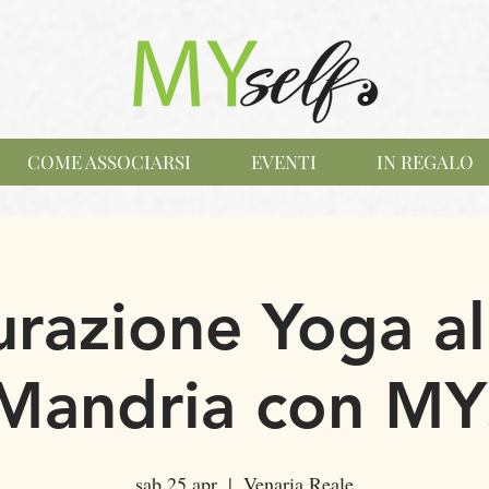
COME ASSOCIARSI
EVENTI
IN REGALO
urazione Yoga al
Mandria con MY
sab 25 apr
  |  
Venaria Reale