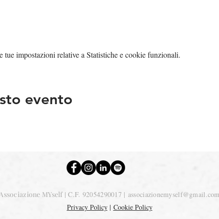
tue impostazioni relative a Statistiche e cookie funzionali.
sto evento
Associazione MYself
| C.F. 92054290017 |
associazionemyself@gmail.co
Privacy Policy
|
Cookie Policy