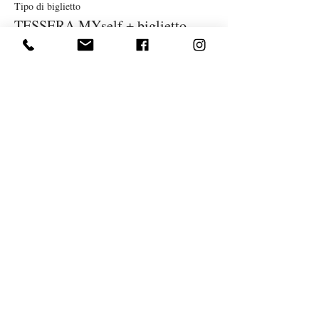
Tipo di biglietto
TESSERA MYself + biglietto
Scopri di più
Prezzo
17,00 €
Vendita terminata
Tipo di biglietto
biglietto ruota dell'anno
Prezzo
12,00 €
Condividi questo evento