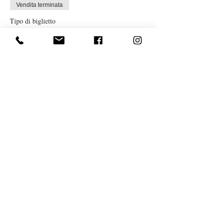
Vendita terminata
Tipo di biglietto
MYoga lesson
Prezzo
14,00 €
Condividi questo evento
Associazione MYself
| C.F.
92054290017
|
associazionemyself@gmail.com
Privacy Policy
|
Cookie Policy