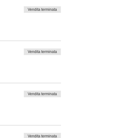
 la lezione successiva.
Vendita terminata
Vendita terminata
Vendita terminata
Vendita terminata