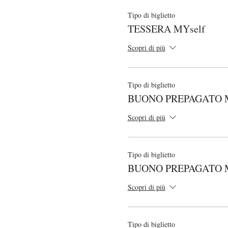
- L'attività è soggetta alle 
In caso annullamento da parte n
Tipo di biglietto
- Se non potete venire alla l
TESSERA MYself
fino al giovedì prima della lezi
Scopri di più
il venerdì prima della lezione s
il giorno stesso della lezione 
Tipo di biglietto
BUONO PREPAGATO MY
Scopri di più
Tipo di biglietto
BUONO PREPAGATO 
Scopri di più
Tipo di biglietto