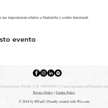
tue impostazioni relative a Statistiche e cookie funzionali.
sto evento
Associazione MYself
| C.F. 92054290017 |
associazionemyself@gmail.co
Privacy Policy
|
Cookie Policy
© 2018 by MYself | Proudly created with
Wix.com