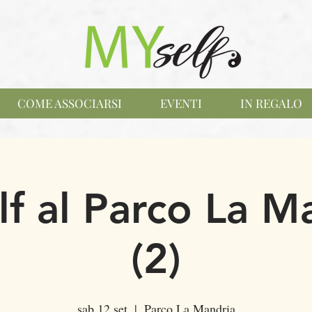
COME ASSOCIARSI
EVENTI
IN REGALO
f al Parco La M
(2)
sab 12 set
  |  
Parco La Mandria