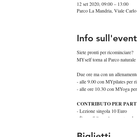
12 set 2020, 09:00 – 13:00
Parco La Mandria, Viale Carlo
Info sull'even
Siete pronti per ricominciare?
MYself torna al Parco naturale L
Due ore ma con un allenamento 
- alle 9.00 con MYpilates per r
- alle ore 10.30 con MYoga per r
CONTRIBUTO PER PART
- Lezione singola 10 Euro
- È possibile svolgere entrambe
PORTARE:
Biglietti