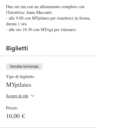
Due ore ma con un allenamento completo con
l'Istruttrice Anna Maccanti:
- alle 9.00 con MYpilates per rimetterci in forma,
durata 1 ora
- alle ore 10.30 con MYoga per rilassarci
ritrovare il nostro equilibrio, durata 1 ora
CONTRIBUTO PER PARTECIPARE:
Biglietti
- Lezione singola 10 Euro
- È possibile svolgere entrambe le lezioni a 15
Euro!
Vendita terminata
Tipo di biglietto
PORTARE:
MYpilates
tappetino, copertina per il rilassamento nella
lezione di Yoga
Consigliamo di portare un sotto tappetino per
Scopri di più
isolarvi dal terreno
Prezzo
Le lezioni si attiveranno con un minimo di 4 e
10,00 €
un massimo di 10 persone per permettere il
distanziamento necessario come da regolamento
sicurezza anti Covid. Sarà a disposizione