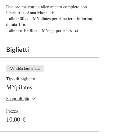
Due ore ma con un allenamento completo con
l'Istruttrice Anna Maccanti:
- alle 9.00 con MYpilates per rimetterci in forma,
durata 1 ora
- alle ore 10.30 con MYoga per rilassarci
ritrovare il nostro equilibrio, durata 1 ora
CONTRIBUTO PER PARTECIPARE:
Biglietti
- Lezione singola 10 Euro
- È possibile svolgere entrambe le lezioni a 15
Euro!
Vendita terminata
Tipo di biglietto
PORTARE:
MYpilates
tappetino, copertina per il rilassamento nella
lezione di Yoga
Consigliamo di portare un sotto tappetino per
Scopri di più
isolarvi dal terreno
Prezzo
Le lezioni si attiveranno con un minimo di 4 e
10,00 €
un massimo di 10 persone per permettere il
distanziamento necessario come da regolamento
sicurezza anti Covid. Sarà a disposizione