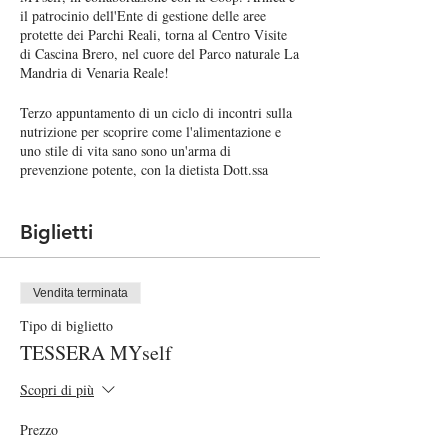
il patrocinio dell'Ente di gestione delle aree
protette dei Parchi Reali, torna al Centro Visite
di Cascina Brero, nel cuore del Parco naturale La
Mandria di Venaria Reale!
Terzo appuntamento di un ciclo di incontri sulla
nutrizione per scoprire come l'alimentazione e
uno stile di vita sano sono un'arma di
prevenzione potente, con la dietista Dott.ssa
Veronica Scalvini.
Gli incontri saranno a cadenza mensile.
Biglietti
Per il terzo appuntamento parliamo di
INTOLLERANZE.
Negli ultimi anni
Vendita terminata
incidenza delle allergie
e delle intolleranze
l’
è
Tipo di biglietto
aumentata notevolmente, non solo nella
popolazione pediatrica, ma anche in quella adulta
TESSERA MYself
e persino anziana: sempre più persone affermano
infatti di presentare una di queste due condizioni,
Scopri di più
spesso confondendole... facciamo chiarezza!
Prezzo
Attività riservata ai Soci.