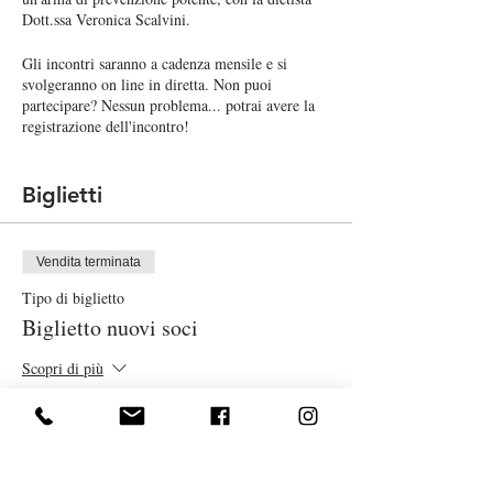
Dott.ssa Veronica Scalvini.
Gli incontri saranno a cadenza mensile e si
svolgeranno on line in diretta. Non puoi
partecipare? Nessun problema... potrai avere la
registrazione dell'incontro!
il 10 dicembre parliamo di INTOLLERANZE.
incidenza delle allergie
e
Negli ultimi anni l’
Biglietti
delle intolleranze
è aumentata notevolmente,
non solo nella popolazione pediatrica, ma anche
in quella adulta e persino anziana: sempre più
Vendita terminata
persone affermano infatti di presentare una di
queste due condizioni, spesso confondendole...
Tipo di biglietto
facciamo chiarezza!
Biglietto nuovi soci
Attività riservata ai Soci.
Scopri di più
PER DIVENTARE SOCI O RINNOVARE LA
TESSERA BASTA CLICCARE QUI E
Prezzo
COMPILARE LA DOMANDA DI
17,00 €
AMMISSIONE!
CONTRIBUTO PER PARTECIPARE: