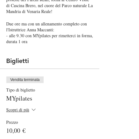
di Cascina Brero, nel cuore del Parco naturale La
Mandria di Venaria Reale!
Due ore ma con un allenamento completo con
l'Istruttrice Anna Maccanti:
- alle 9.30 con MYpilates per rimetterci in forma,
durata 1 ora
- alle ore 11.00 con MYoga per rilassarci
ritrovare il nostro equilibrio, durata 1 ora
Biglietti
Attività riservata ai Soci.
La tessera costa 10 Euro e vale un anno dalla
sottoscrizione!
Vendita terminata
PER DIVENTARE SOCI O RINNOVARE LA
TESSERA BASTA CLICCARE QUI E
Tipo di biglietto
COMPILARE LA DOMANDA DI
MYpilates
AMMISSIONE!
SE NON SIETE SOCI AL BIGLIETTO
Scopri di più
DOVETE AGGIUNGERE L'ACQUISTO
DELLA TESSERA
Prezzo
10,00 €
CONTRIBUTO PER PARTECIPARE:
- Lezione singola 10 Euro