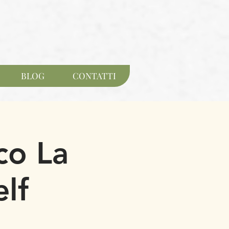
BLOG
CONTATTI
co La
lf