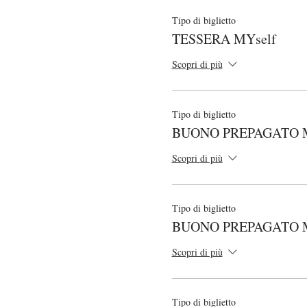
- L'attività è soggetta a un 
Tipo di biglietto
In caso annullamento da parte n
TESSERA MYself
- Se non potete venire alla l
fino al giovedì prima della lezi
Scopri di più
il venerdì prima della lezione s
il giorno stesso della lezione 
Tipo di biglietto
BUONO PREPAGATO MY
Scopri di più
Tipo di biglietto
BUONO PREPAGATO 
Scopri di più
Tipo di biglietto