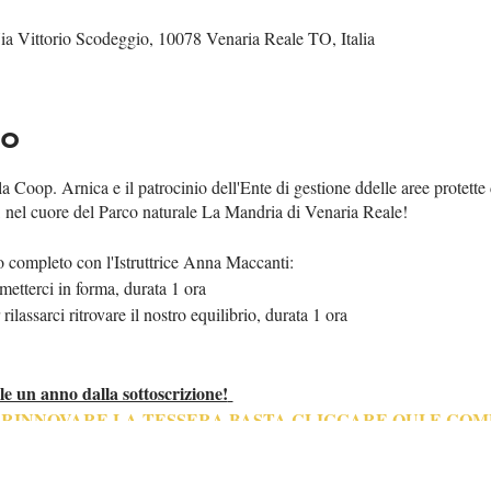
ia Vittorio Scodeggio, 10078 Venaria Reale TO, Italia
to
 Coop. Arnica e il patrocinio dell'Ente di gestione ddelle aree protette 
, nel cuore del Parco naturale La Mandria di Venaria Reale!
completo con l'Istruttrice Anna Maccanti:
imetterci in forma, durata 1 ora
ilassarci ritrovare il nostro equilibrio, durata 1 ora
le un anno dalla sottoscrizione!
O RINNOVARE LA TESSERA BASTA CLICCARE QUI E CO
 BIGLIETTO DOVETE AGGIUNGERE L'ACQUISTO DELLA 