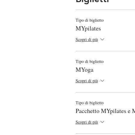
CONTRIBUTO PER PART
- Lezione singola 10 Euro
Tipo di biglietto
- È possibile svolgere entrambe
MYpilates
PORTARE:
Scopri di più
abbigliamento comodo, tappetino
Le lezioni si attiveranno con 
Tipo di biglietto
regolamento sicurezza anti Covi
MYoga
temperatura corporea e di non e
Scopri di più
ISTRUZIONI PER PAGA
- SCEGLIERE "PAYPAL" 
ISTRUZIONI
Tipo di biglietto
- SCEGLIERE "PAGAMENT
Pacchetto MYpilates e
(TROVERETE IBAN ASSOC
Scopri di più
ANNULLAMENTI E RIM
- IN CASO DI MAL TEMPO la l