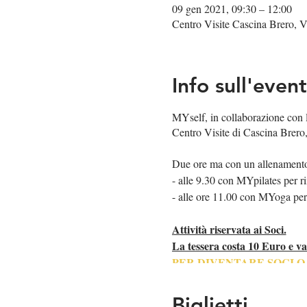
09 gen 2021, 09:30 – 12:00
Centro Visite Cascina Brero, V
Info sull'even
MYself, in collaborazione con la
Centro Visite di Cascina Brero
Due ore ma con un allenamento 
- alle 9.30 con MYpilates per r
- alle ore 11.00 con MYoga per r
Attività riservata ai Soci.
La tessera costa 10 Euro e va
PER DIVENTARE SOCI 
DI AMMISSIONE!
SE NON SIETE SOCI AL
Biglietti