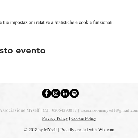
tue impostazioni relative a Statistiche e cookie funzionali.
sto evento
Associazione MYself
| C.F. 92054290017 |
associazionemyself@gmail.co
Privacy Policy
|
Cookie Policy
© 2018 by MYself | Proudly created with
Wix.com