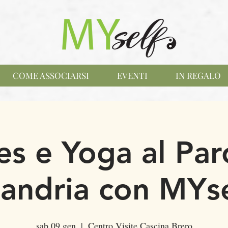
COME ASSOCIARSI
EVENTI
IN REGALO
tes e Yoga al Par
andria con MYse
sab 09 gen
  |  
Centro Visite Cascina Brero