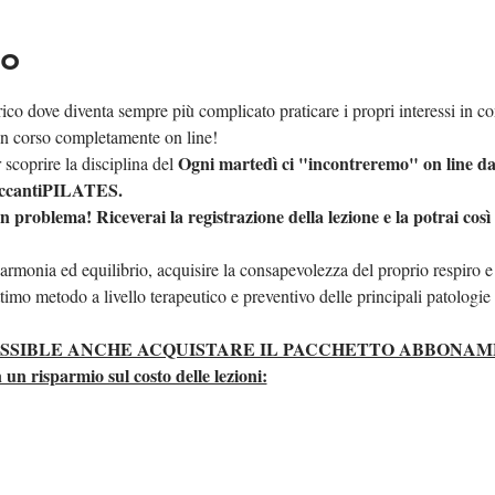
to
ico dove diventa sempre più complicato praticare i propri interessi in con
n corso completamente on line!  
Ogni martedì ci "incontreremo" on line dal
r scoprire la disciplina del 
ccanti
PILATES.  
problema! Riceverai la registrazione della lezione e la potrai così
 armonia ed equilibrio, acquisire la consapevolezza del proprio respiro e
mo metodo a livello terapeutico e preventivo delle principali patologie a
OSSIBLE ANCHE ACQUISTARE IL PACCHETTO ABBONAME
isparmio sul costo delle lezioni: