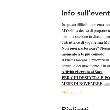
Info sull'even
In questo difficile momento stor
MYself ha deciso di proporre u
 per una sessione in diretta 
, pe
l'istruttrice di yoga Anna Ma
Non puoi partecipare? Nessun 
momento a te più comodo.  
Il Pilates insegna a muoversi in
controllo del movimento. Un otti
Attività riservata ai Soci.
PER CHI DESIDERA È P
MESE DI NOVEMBRE, con un r
Mostra di più
Biglietti