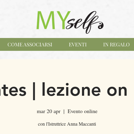
COME ASSOCIARSI
EVENTI
IN REGALO
ates | lezione on 
mar 20 apr
  |  
Evento online
con l'Istruttrice Anna Maccanti