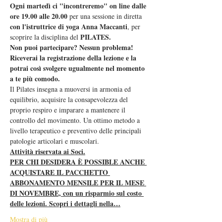
Ogni martedì ci "incontreremo" on line dalle 
ore 19.00 alle 20.00
 per una sessione in diretta 
con l'istruttrice di yoga Anna Maccanti
, per 
PILATES.  
scoprire la disciplina del 
Non puoi partecipare? Nessun problema! 
Riceverai la registrazione della lezione e la 
potrai così svolgere ugualmente nel momento 
a te più comodo.  
Il Pilates insegna a muoversi in armonia ed 
equilibrio, acquisire la consapevolezza del 
proprio respiro e imparare a mantenere il 
controllo del movimento. Un ottimo metodo a 
livello terapeutico e preventivo delle principali 
patologie articolari e muscolari.
Attività riservata ai Soci.
PER CHI DESIDERA È POSSIBLE ANCHE 
ACQUISTARE IL PACCHETTO 
ABBONAMENTO MENSILE PER IL MESE 
DI NOVEMBRE, con un risparmio sul costo 
delle lezioni. Scopri i dettagli nella…
Mostra di più