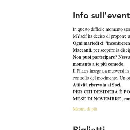
Info sull'even
In questo difficile momento stor
MYself ha deciso di proporre u
Ogni martedì ci "incontreremo
Maccanti
, per scoprire la disci
Non puoi partecipare? Nessun 
momento a te più comodo.  
Il Pilates insegna a muoversi in
controllo del movimento. Un otti
Attività riservata ai Soci.
PER CHI DESIDERA È P
MESE DI NOVEMBRE, con un ri
Mostra di più
Biglietti