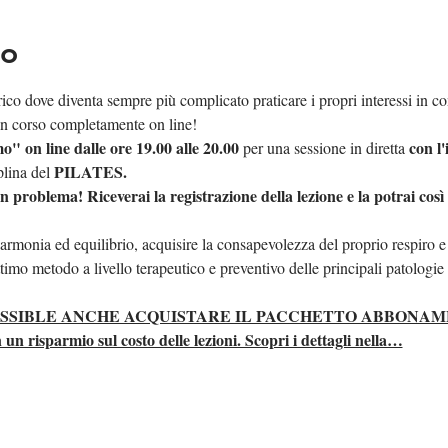
to
ico dove diventa sempre più complicato praticare i propri interessi in con
n corso completamente on line!  
" on line dalle ore 19.00 alle 20.00
con l'
 per una sessione in diretta 
PILATES.  
plina del 
problema! Riceverai la registrazione della lezione e la potrai così
 armonia ed equilibrio, acquisire la consapevolezza del proprio respiro e
mo metodo a livello terapeutico e preventivo delle principali patologie a
OSSIBLE ANCHE ACQUISTARE IL PACCHETTO ABBONAME
sparmio sul costo delle lezioni. Scopri i dettagli nella…