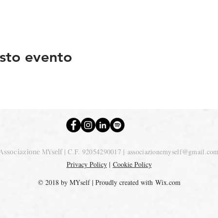
sto evento
Associazione MYself
| C.F. 92054290017 |
associazionemyself@gmail.co
Privacy Policy
|
Cookie Policy
© 2018 by MYself | Proudly created with
Wix.com