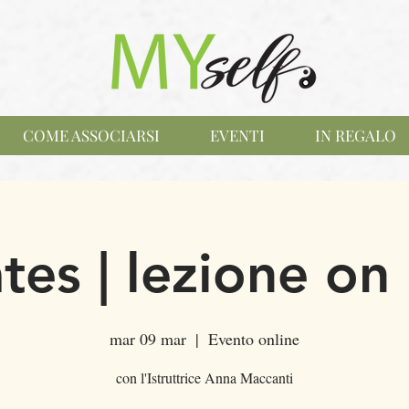
COME ASSOCIARSI
EVENTI
IN REGALO
ates | lezione on 
mar 09 mar
  |  
Evento online
con l'Istruttrice Anna Maccanti