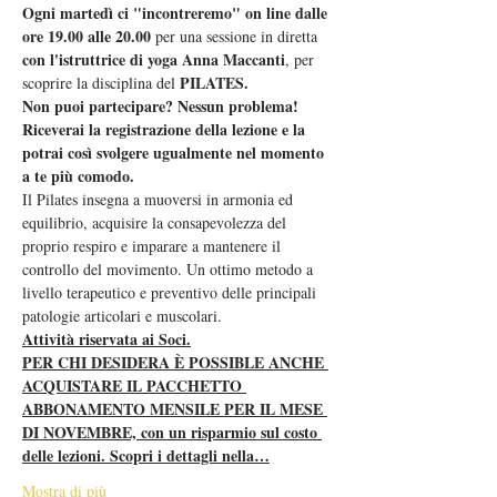
Ogni martedì ci "incontreremo" on line dalle 
ore 19.00 alle 20.00
 per una sessione in diretta 
con l'istruttrice di yoga Anna Maccanti
, per 
PILATES.  
scoprire la disciplina del 
Non puoi partecipare? Nessun problema! 
Riceverai la registrazione della lezione e la 
potrai così svolgere ugualmente nel momento 
a te più comodo.  
Il Pilates insegna a muoversi in armonia ed 
equilibrio, acquisire la consapevolezza del 
proprio respiro e imparare a mantenere il 
controllo del movimento. Un ottimo metodo a 
livello terapeutico e preventivo delle principali 
patologie articolari e muscolari.
Attività riservata ai Soci.
PER CHI DESIDERA È POSSIBLE ANCHE 
ACQUISTARE IL PACCHETTO 
ABBONAMENTO MENSILE PER IL MESE 
DI NOVEMBRE, con un risparmio sul costo 
delle lezioni. Scopri i dettagli nella…
Mostra di più