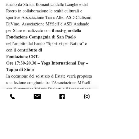
ideato da Strada Romantica delle Langhe e del 
Roero in collaborazione le realtà culturali e 
sportive Associazione Terre Alte, ASD Ciclismo 
DiVino, Associazione MYSelf e ASD Andando 
il sostegno della 
per Stare e realizzato con 
Fondazione Compagnia di San Paolo 
nell’ambito del bando “Sportivi per Natura” e 
contributo di
con il 
Fondazione CRT.
Ore 17:30-20.30 – Yoga International Day – 
Tappa di Sinio
In occasione del solstizio d’Estate verrà proposta 
una lezione congiunta tra l’Associazione MYself 
con l’istruttrice Valeria Dialotti e l'Associazione 
Andando per Stare con l'istruttrice Emanuela 
Genesio. Per festeggiare la giornata 
internazionale dedicata alla pratica di diversi 
stili di Yoga. Nella suggestiva cornice delle 
Langhe, srotoleremo i tappetini e celebreremo 
insieme la guarigione e la pace interiore offerte 
da quest'antica pratica. Brindisi finale al 