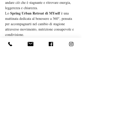
andare ciò che è stagnante e ritrovare energia, 
leggerezza e chiarezza.
Spring Urban Retreat di MYself
Lo 
 è una 
mattinata dedicata al benessere a 360°, pensata 
per accompagnarti nel cambio di stagione 
attraverso movimento, nutrizione consapevole e 
condivisione.
Uno spazio per rallentare, ascoltarti e ricaricarti, 
nel cuore della città.
A chi è rivolto
✨ 
L'evento è perfetto per te se:
Mostra di più
Condividi questo evento