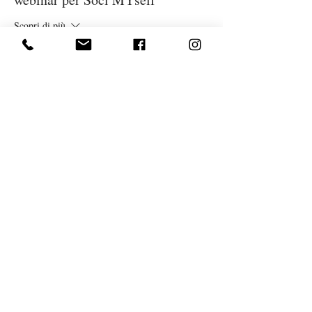
Scopri di più
Prezzo
3,50 €
Vendita terminata
Tipo di biglietto
Richiesta tesseramento MYself
Scopri di più
Prezzo
10,00 €
Condividi questo evento