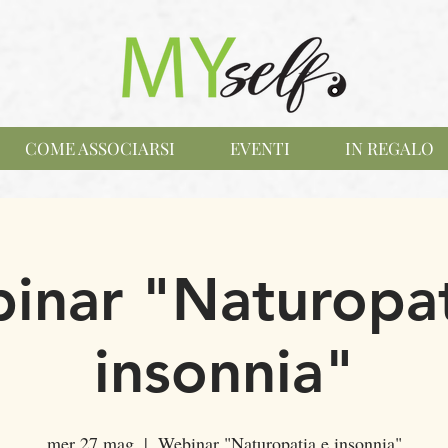
COME ASSOCIARSI
EVENTI
IN REGALO
inar "Naturopat
insonnia"
mer 27 mag
  |  
Webinar "Naturopatia e insonnia"