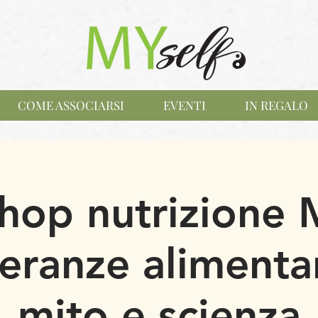
COME ASSOCIARSI
EVENTI
IN REGALO
op nutrizione 
leranze alimentar
mito e scienza