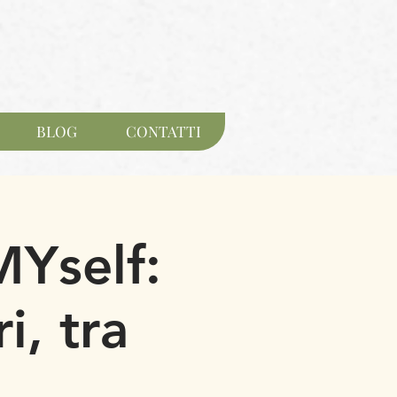
BLOG
CONTATTI
MYself:
i, tra