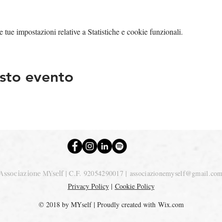
tue impostazioni relative a Statistiche e cookie funzionali.
sto evento
Associazione MYself
| C.F. 92054290017 |
associazionemyself@gmail.co
Privacy Policy
|
Cookie Policy
© 2018 by MYself | Proudly created with
Wix.com