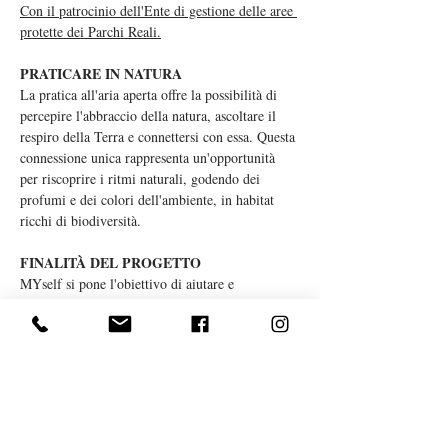
Con il patrocinio dell'Ente di gestione delle aree 
protette dei Parchi Reali.
PRATICARE IN NATURA
La pratica all'aria aperta offre la possibilità di 
percepire l'abbraccio della natura, ascoltare il 
respiro della Terra e connettersi con essa. Questa 
connessione unica rappresenta un'opportunità 
per riscoprire i ritmi naturali, godendo dei 
profumi e dei colori dell'ambiente, in habitat 
ricchi di biodiversità.
FINALITÀ DEL PROGETTO
MYself si pone l'obiettivo di aiutare e 
incoraggiare le persone a intraprendere un 
percorso di benessere, di riaccendere il loro 
fuoco interiore stimolandole, attraverso l'aiuto e 
il contatto con la Natura, a praticare e ritagliarsi 
del tempo per se stesse tra gli impegni 
quotidiani.