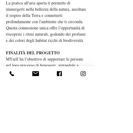
La pratica all'aria aperta ti permette di 
immergerti nella bellezza della natura, ascoltare 
il respiro della Terra e connetterti 
profondamente con l'ambiente che ti circonda. 
Questa connessione unica offre l’opportunità di 
riscoprire i ritmi naturali, godendo dei profumi 
e dei colori degli habitat ricchi di biodiversità.
FINALITÀ DEL PROGETTO
MYself ha l’obiettivo di supportare le persone 
nel loro percorso di benessere, aiutandole a 
riscoprire il proprio equilibrio interiore. 
Vogliamo stimolare il contatto con la natura, 
incoraggiando a ritagliarsi del tempo per sé, 
anche tra gli impegni quotidiani.
DESTINATARI
Mostra di più