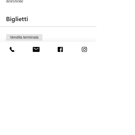
desrizione
Biglietti
Vendita terminata
Tipo di biglietto
MYoga event
Prezzo
20,00 €
Condividi questo evento