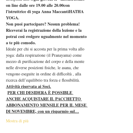
on line dalle ore 19.00 alle 20.00
con 
l'istruttrice di yoga Anna Maccanti
HATHA 
YOGA.  
Non puoi partecipare? Nessun problema! 
Riceverai la registrazione della lezione e la 
potrai così svolgere ugualmente nel momento 
a te più comodo.  
Ideale per chi si accosta per la prima volta allo 
yoga: dalla respirazione (il Pranayama) come 
mezzo di purificazione del corpo e della mente 
nelle diverse posizioni fisiche, le asana, che 
vengono eseguite in ordine di difficoltà , alla 
ricerca dell’equilibrio tra forza e flessibilità.
Attività riservata ai Soci.
PER CHI DESIDERA È POSSIBLE 
ANCHE ACQUISTARE IL PACCHETTO 
ABBONAMENTO MENSILE PER IL MESE 
DI NOVEMBRE, con un risparmio sul…
Mostra di più