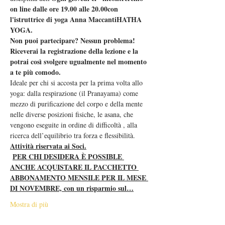
on line dalle ore 19.00 alle 20.00
con 
l'istruttrice di yoga Anna Maccanti
HATHA 
YOGA.  
Non puoi partecipare? Nessun problema! 
Riceverai la registrazione della lezione e la 
potrai così svolgere ugualmente nel momento 
a te più comodo.  
Ideale per chi si accosta per la prima volta allo 
yoga: dalla respirazione (il Pranayama) come 
mezzo di purificazione del corpo e della mente 
nelle diverse posizioni fisiche, le asana, che 
vengono eseguite in ordine di difficoltà , alla 
ricerca dell’equilibrio tra forza e flessibilità.
Attività riservata ai Soci.
PER CHI DESIDERA È POSSIBLE 
ANCHE ACQUISTARE IL PACCHETTO 
ABBONAMENTO MENSILE PER IL MESE 
DI NOVEMBRE, con un risparmio sul…
Mostra di più