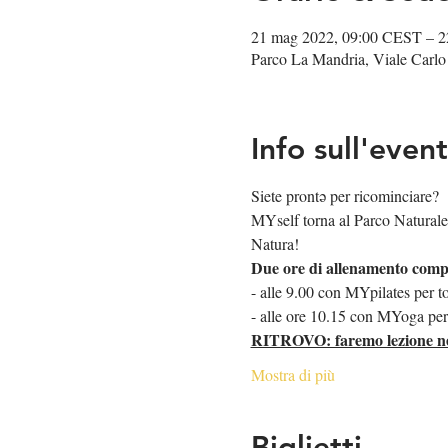
21 mag 2022, 09:00 CEST – 2
Parco La Mandria, Viale Carlo
Info sull'even
Siete prontǝ per ricominciare?
MYself torna al Parco Naturale 
Natura!
Due ore di allenamento comp
- alle 9.00 con MYpilates per to
- alle ore 10.15 con MYoga per ri
RITROVO: faremo lezione nell
Mostra di più
Biglietti