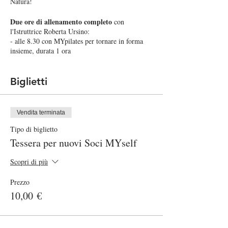
Natura!
Due ore di allenamento completo
con
l'Istruttrice Roberta Ursino:
- alle 8.30 con MYpilates per tornare in forma
insieme, durata 1 ora
- alle ore 9.45 con MYoga per rilassarci ritrovare
il nostro equilibrio, durata 1 ora
Biglietti
RITROVO: faremo lezione nella zona gazebi
dietro al Borgo Castello!
Ci troviamo presso il piazzale del retro del Borgo
Vendita terminata
Castello, alla fermata GTT Venaria Express,
900m di passeggiata dall'ingresso Ponte Verde di
Tipo di biglietto
Venaria Reale (Viale Carlo emanuele II 256 -
Tessera per nuovi Soci MYself
parcheggio esterno sterrato gratuito)
Scopri di più
CONTRIBUTO PER PARTECIPARE:
- Lezione singola 12 Euro
Prezzo
- È possibile svolgere entrambe le lezioni a 17
10,00 €
Euro!
CHIUSURA PRENOTAZIONI ALLE ORE