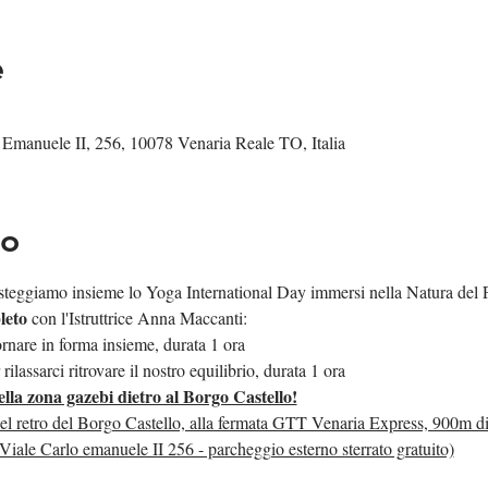
e
 Emanuele II, 256, 10078 Venaria Reale TO, Italia
to
 festeggiamo insieme lo Yoga International Day immersi nella Natura del
leto 
con l'Istruttrice Anna Maccanti:
ornare in forma insieme, durata 1 ora
lassarci ritrovare il nostro equilibrio, durata 1 ora
a zona gazebi dietro al Borgo Castello!
del retro del Borgo Castello, alla fermata GTT Venaria Express, 900m di 
iale Carlo emanuele II 256 - parcheggio esterno sterrato gratuito)