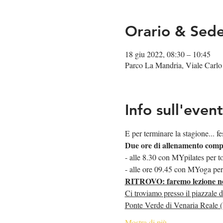
Orario & Sed
18 giu 2022, 08:30 – 10:45
Parco La Mandria, Viale Carlo
Info sull'even
E per terminare la stagione...
Due ore di allenamento comp
- alle 8.30 con MYpilates per t
- alle ore 09.45 con MYoga per ri
RITROVO: faremo lezione nell
Ci troviamo presso il piazzale 
Ponte Verde di Venaria Reale (V
Mostra di più