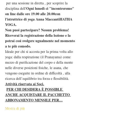
 per una sessione in diretta 
, per scoprire la 
Ogni lunedì ci "incontreremo" 
disciplina dell'
on line dalle ore 19.00 alle 20.00
con 
l'istruttrice di yoga Anna Maccanti
HATHA 
YOGA.  
Non puoi partecipare? Nessun problema! 
Riceverai la registrazione della lezione e la 
potrai così svolgere ugualmente nel momento 
a te più comodo.  
Ideale per chi si accosta per la prima volta allo 
yoga: dalla respirazione (il Pranayama) come 
mezzo di purificazione del corpo e della mente 
nelle diverse posizioni fisiche, le asana, che 
vengono eseguite in ordine di difficoltà , alla 
ricerca dell’equilibrio tra forza e flessibilità.
Attività riservata ai Soci.
PER CHI DESIDERA È POSSIBLE 
ANCHE ACQUISTARE IL PACCHETTO 
ABBONAMENTO MENSILE PER…
Mostra di più