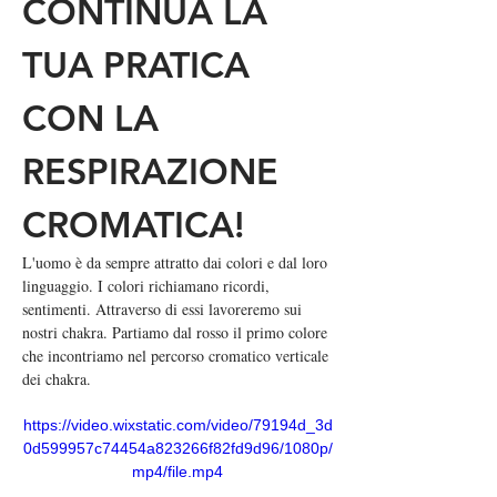
CONTINUA LA 
TUA PRATICA 
CON LA 
RESPIRAZIONE 
CROMATICA!
L'uomo è da sempre attratto dai colori e dal loro 
linguaggio. I colori richiamano ricordi, 
sentimenti. Attraverso di essi lavoreremo sui 
nostri chakra. Partiamo dal rosso il primo colore 
che incontriamo nel percorso cromatico verticale 
dei chakra.
https://video.wixstatic.com/video/79194d_3d
0d599957c74454a823266f82fd9d96/1080p/
mp4/file.mp4