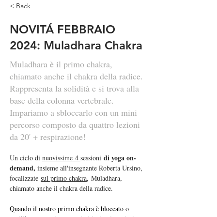
< Back
NOVITÁ FEBBRAIO
2024: Muladhara Chakra
Muladhara è il primo chakra,
chiamato anche il chakra della radice.
Rappresenta la solidità e si trova alla
base della colonna vertebrale.
Impariamo a sbloccarlo con un mini
percorso composto da quattro lezioni
da 20' + respirazione!
di yoga on-
Un ciclo di 
nuovissime 4 
sessioni 
demand, 
insieme all'insegnante Roberta Ursino, 
focalizzate 
sul primo chakra
, Muladhara, 
chiamato anche il chakra della radice. 
Quando il nostro primo chakra è bloccato o 