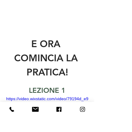
E ORA 
COMINCIA LA 
PRATICA!
LEZIONE 1
https://video.wixstatic.com/video/79194d_e9
2cd0b7c595408d840e94f8638e3868/1080p
/mp4/file.mp4