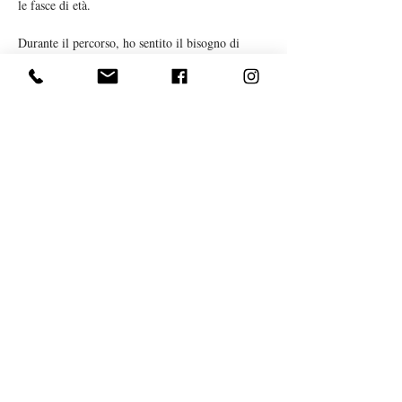
le fasce di età. 
Durante il percorso, ho sentito il bisogno di 
coltivare  maggior ascolto del corpo, 
consapevolezza ed equilibrio. L'incontro con lo 
Yoga è stato una conseguenza naturale. 
Dopo molti anni di pratica personale, oggi 
condivido la mia esperienza insegnando anche 
questa meravigliosa disciplina a cui integro le 
mie conoscenze di danzatrice e la mia 
formazione nell'ambito delle tecniche 
Mindfulness e NatureTherapy
®. 
martinaf.doro@gmail.com
(+39)
351 503 9574
Associazione MYself
| C.F.
92054290017
|
associazionemyself@gmail.com
Privacy Policy
|
Cookie Policy