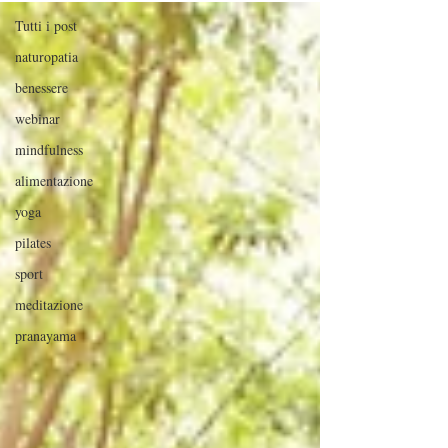
Tutti i post
naturopatia
benessere
webinar
mindfulness
alimentazione
yoga
pilates
sport
meditazione
pranayama