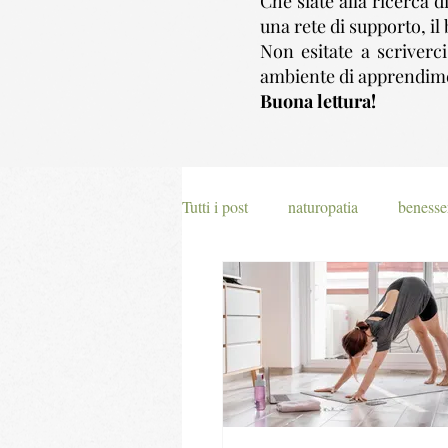
Che siate alla ricerca d
una rete di supporto, il 
Non esitate a scriverc
ambiente di apprendime
Buona lettura!
Tutti i post
naturopatia
benesse
pilates
sport
meditazion