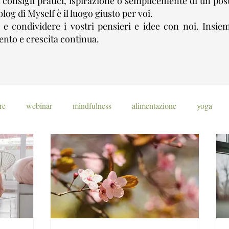
i consigli pratici, ispirazione o semplicemente di un pos
blog di Myself è il luogo giusto per voi.
i e condividere i vostri pensieri e idee con noi. Insi
nto e crescita continua.
re
webinar
mindfulness
alimentazione
yoga
e
pranayama