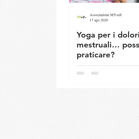
Associazione MYself
17 ago 2020
Yoga per i dolor
mestruali… pos
praticare?