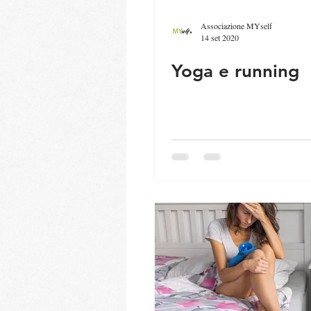
Associazione MYself
14 set 2020
Yoga e running