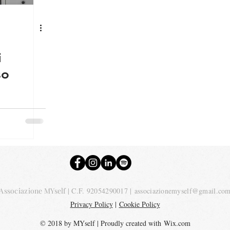
i
so
Associazione MYself
| C.F. 92054290017 |
associazionemyself@gmail.co
Privacy Policy
|
Cookie Policy
© 2018 by MYself | Proudly created with
Wix.com