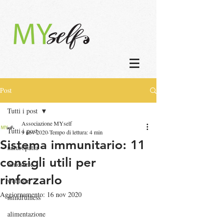
Post
Tutti i post
Associazione MYself
Tutti i post
9 nov 2020
Tempo di lettura: 4 min
Sistema immunitario: 11
naturopatia
consigli utili per
benessere
rinforzarlo
webinar
Aggiornamento:
16 nov 2020
mindfulness
alimentazione