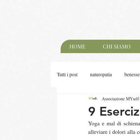
HOME
CHI SIAMO
Tutti i post
naturopatia
benesse
Associazione MYself
meditazione
pranayama
9 Eserci
Yoga e mal di schiena:
alleviare i dolori alla