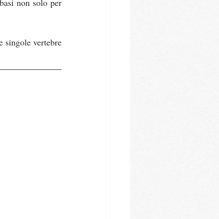
integrando l'attività giornaliera con alcuni esercizi di yoga si gettano addirittura le basi non solo per 
e singole vertebre 