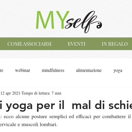
COME ASSOCIARSI
EVENTI
IN REGALO
re
webinar
mindfulness
alimentazione
yoga
12 apr 2021
Tempo di lettura: 7 min
zi yoga per il mal di sch
 ecco alcune posture semplici ed efficaci per combattere il 
 cervicale e muscoli lombari.