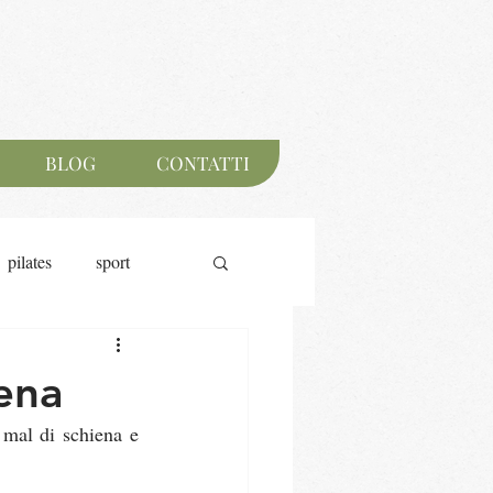
BLOG
CONTATTI
pilates
sport
iena
mal di schiena e 