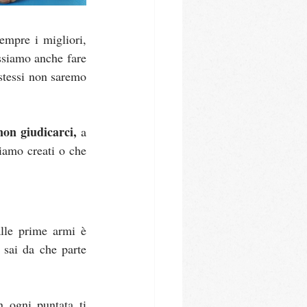
empre i migliori, 
ossiamo anche fare 
stessi non saremo 
non giudicarci, 
a 
iamo creati o che 
lle prime armi è 
 sai da che parte 
 ogni puntata ti 