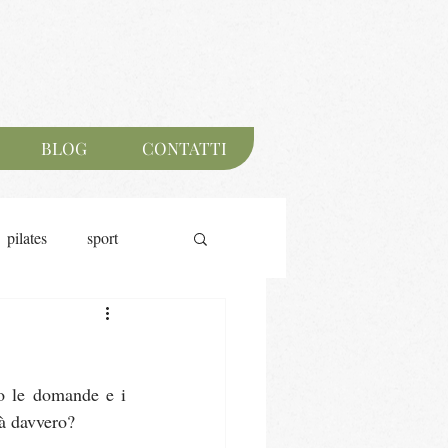
BLOG
CONTATTI
pilates
sport
o le domande e i 
rà davvero?