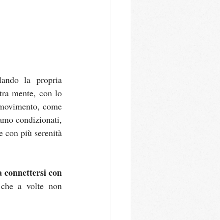
lando la propria 
tra mente, con lo 
n movimento, come 
amo condizionati, 
 con più serenità 
connettersi con 
 che a volte non 