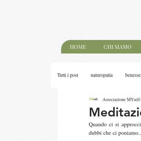
HOME
CHI SIAMO
Tutti i post
naturopatia
benesse
Associazione MYself
meditazione
pranayama
Meditazi
Quando ci si approcci
dubbi che ci poniamo..