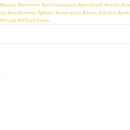
#natura
#benessere
#parcolamandria
#parchireali
#mente
#co
oga
#meditazione
#pilates
#naturopatia
#stress
#olistico
#podc
#MYself
#MYselfTorino