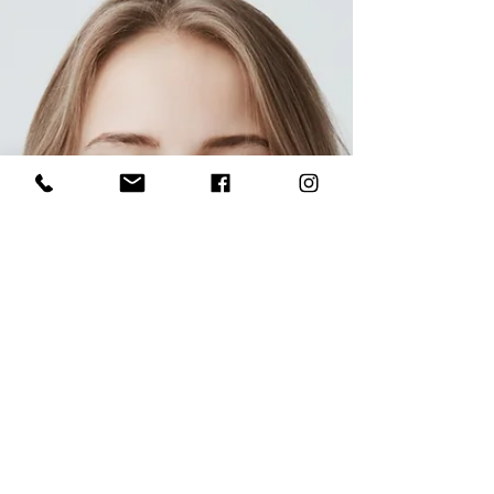
Inserire lo yoga nella nostra attività fisica può
aiutarci.